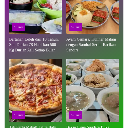
Kuliner
Kuliner
Bertahan Lebih dari 10 Tahun,
Ayam Cemara, Kuliner Malam
Sop Durian 78 Habiskan 500
dengan Sambal Seruit Racikan
Kg Durian Asli Setiap Bulan
Sendiri
Kuliner
Kuliner
Tak Perlu Mahal! Little Italy
Bakso Lima Saudara Buka