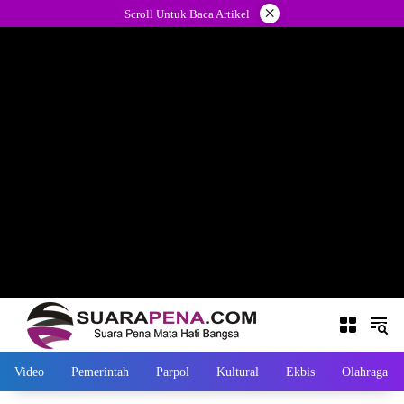
Langsung
×
Scroll Untuk Baca Artikel
ke
konten
Video
Pemerintah
Parpol
Kultural
Ekbis
Olahraga