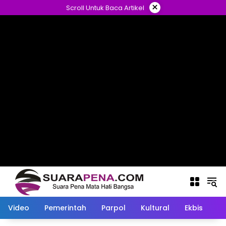
Langsung
×
Scroll Untuk Baca Artikel
ke
konten
Video
Pemerintah
Parpol
Kultural
Ekbis
O