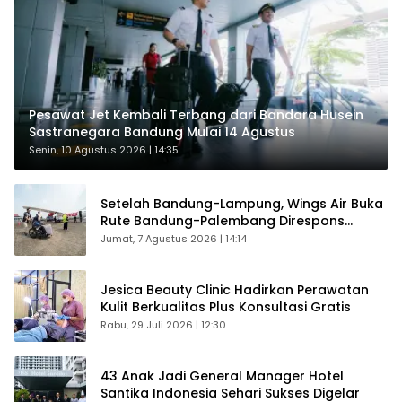
Pesawat Jet Kembali Terbang dari Bandara Husein
Sastranegara Bandung Mulai 14 Agustus
Senin, 10 Agustus 2026 | 14:35
Setelah Bandung-Lampung, Wings Air Buka
Rute Bandung-Palembang Direspons
Langsung Penumpang
Jumat, 7 Agustus 2026 | 14:14
Jesica Beauty Clinic Hadirkan Perawatan
Kulit Berkualitas Plus Konsultasi Gratis
Rabu, 29 Juli 2026 | 12:30
43 Anak Jadi General Manager Hotel
Santika Indonesia Sehari Sukses Digelar