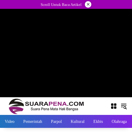
Langsung
×
Scroll Untuk Baca Artikel
ke
konten
Video
Pemerintah
Parpol
Kultural
Ekbis
Olahraga