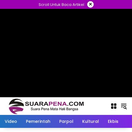
Langsung
×
Scroll Untuk Baca Artikel
ke
konten
Video
Pemerintah
Parpol
Kultural
Ekbis
O