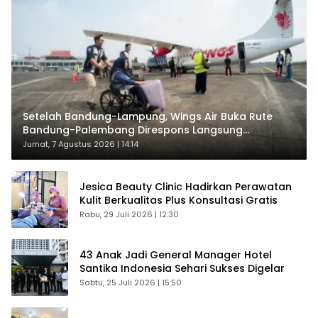
Setelah Bandung-Lampung, Wings Air Buka Rute
Bandung-Palembang Direspons Langsung
Penumpang
Jumat, 7 Agustus 2026 | 14:14
Jesica Beauty Clinic Hadirkan Perawatan
Kulit Berkualitas Plus Konsultasi Gratis
Rabu, 29 Juli 2026 | 12:30
43 Anak Jadi General Manager Hotel
Santika Indonesia Sehari Sukses Digelar
Sabtu, 25 Juli 2026 | 15:50