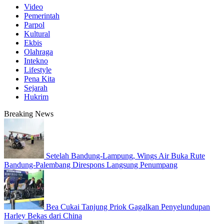
Video
Pemerintah
Parpol
Kultural
Ekbis
Olahraga
Intekno
Lifestyle
Pena Kita
Sejarah
Hukrim
Breaking News
Setelah Bandung-Lampung, Wings Air Buka Rute
Bandung-Palembang Direspons Langsung Penumpang
Bea Cukai Tanjung Priok Gagalkan Penyelundupan
Harley Bekas dari China