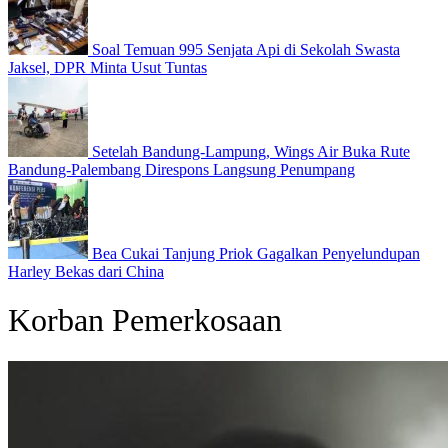
Soal Temuan 995 Senjata Api di Sekolah Swasta
Jaksel, DPR Minta Usut Tuntas
Setelah Bandung-Lampung, Wings Air Buka Rute
Bandung-Palembang Direspons Langsung Penumpang
Bea Cukai Tanjung Priok Gagalkan Penyelundupan
Harley Bekas dari China
Korban Pemerkosaan