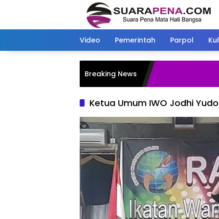
Langsung
ke
konten
Video
Pemerintah
Parpol
Kul
Breaking News
Ketua Umum IWO Jodhi Yud