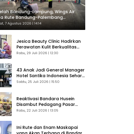
elah Bandung-Lampung, Wings Air
ka Rute Bandung-Palembang
respons Langsung Penumpang
t, 7 Agustus 2026 | 14:14
Jesica Beauty Clinic Hadirkan
Perawatan Kulit Berkualitas
Plus Konsultasi Gratis
Rabu, 29 Juli 2026 | 12:30
43 Anak Jadi General Manager
Hotel Santika Indonesia Sehari
Sukses Digelar
Sabtu, 25 Juli 2026 | 15:50
Reaktivasi Bandara Husein
Disambut Pedagang Pasar
Baru, Diyakini Bangkitkan
Rabu, 22 Juli 2026 | 13:05
Kembali Ekonomi Bandung
Ini Rute dan Enam Maskapai
yang Akan Terbang di Bandara