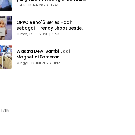
Husein Sastranegara
Sabtu, 18 Juli 2026 | 15:49
OPPO Reno16 Series Hadir
sebagai “Trendy Shoot Bestie”,
Bikin Konten Kreator Makin
Jumat, 17 Juli 2026 | 15:58
Betah
Wastra Dewi Sambi Jadi
Magnet di Pameran
Dekranasda, Banyak Diminati
Minggu, 12 Juli 2026 | 11:12
Pengunjung
17115