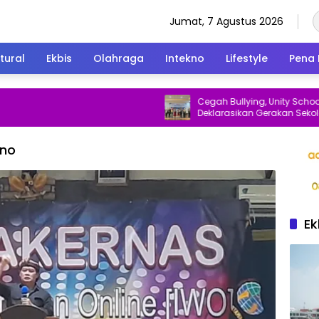
Jumat, 7 Agustus 2026
tural
Ekbis
Olahraga
Intekno
Lifestyle
Pena 
Cegah Bullying, Unity School Beka
Deklarasikan Gerakan Sekolah A
dan Ramah Anak
ono
Ek