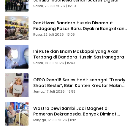
Santika Indonesia Sehari Sukses Digelar
Sabtu, 25 Juli 2026 | 15:50
Reaktivasi Bandara Husein Disambut
Pedagang Pasar Baru, Diyakini Bangkitkan
Kembali Ekonomi Bandung
Rabu, 22 Juli 2026 | 13:05
Ini Rute dan Enam Maskapai yang Akan
Terbang di Bandara Husein Sastranegara
Sabtu, 18 Juli 2026 | 15:49
OPPO Reno16 Series Hadir sebagai “Trendy
Shoot Bestie”, Bikin Konten Kreator Makin
Betah
Jumat, 17 Juli 2026 | 15:58
Wastra Dewi Sambi Jadi Magnet di
Pameran Dekranasda, Banyak Diminati
Pengunjung
Minggu, 12 Juli 2026 | 11:12