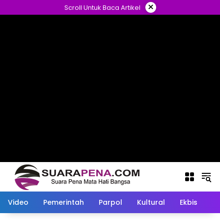
Langsung
×
Scroll Untuk Baca Artikel
ke
konten
Video
Pemerintah
Parpol
Kultural
Ekbis
O