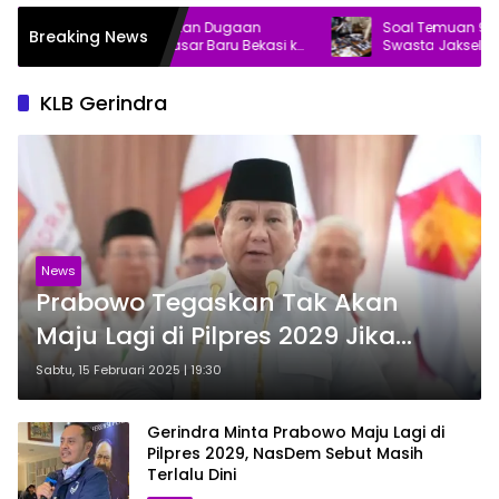
s Mitra Patriot Laporkan Dugaan
Soal Temuan 995 Senja
Breaking News
ovokasi Penataan Pasar Baru Bekasi ke
Swasta Jaksel, DPR Min
isi
KLB Gerindra
News
Prabowo Tegaskan Tak Akan
Maju Lagi di Pilpres 2029 Jika…
Sabtu, 15 Februari 2025 | 19:30
Gerindra Minta Prabowo Maju Lagi di
Pilpres 2029, NasDem Sebut Masih
Terlalu Dini