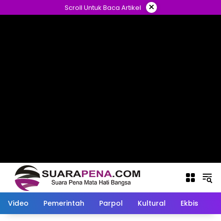
Langsung
×
Scroll Untuk Baca Artikel
ke
konten
Video
Pemerintah
Parpol
Kultural
Ekbis
O