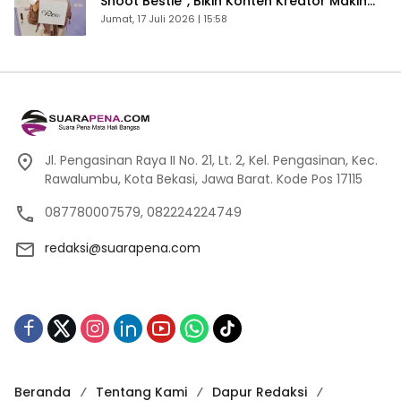
Shoot Bestie”, Bikin Konten Kreator Makin
Betah
Jumat, 17 Juli 2026 | 15:58
Jl. Pengasinan Raya II No. 21, Lt. 2, Kel. Pengasinan, Kec.
Rawalumbu, Kota Bekasi, Jawa Barat. Kode Pos 17115
087780007579, 082224224749
redaksi@suarapena.com
Beranda
Tentang Kami
Dapur Redaksi