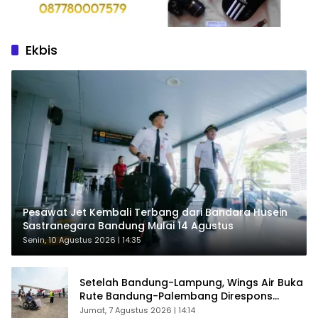
Ekbis
Pesawat Jet Kembali Terbang dari Bandara Husein
Sastranegara Bandung Mulai 14 Agustus
Senin, 10 Agustus 2026 | 14:35
Setelah Bandung-Lampung, Wings Air Buka
Rute Bandung-Palembang Direspons
Langsung Penumpang
Jumat, 7 Agustus 2026 | 14:14