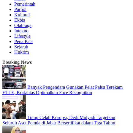
Pemerintah
Parpol
Kultural
Ekbis
Olahraga
Intekno
Lifestyle
Pena Kita
Sejarah
Hukrim
Breaking News
Banyak Pengendara Gunakan Pelat Palsu Terekam
ETLE, Korlantas Optimalkan Face Recognition
Tutup Celah Korupsi, Dedi Mulyadi Targetkan
Seluruh Aset Pemda di Jabar Bersertifikat dalam Tiga Tahun