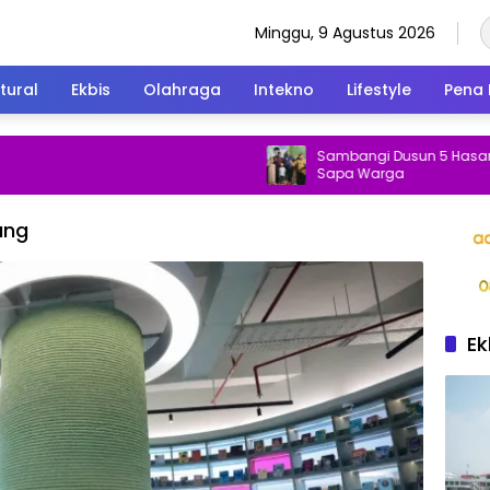
Minggu, 9 Agustus 2026
tural
Ekbis
Olahraga
Intekno
Lifestyle
Pena 
Sambangi Dusun 5 Hasan Basri 
Sapa Warga
ang
Ek