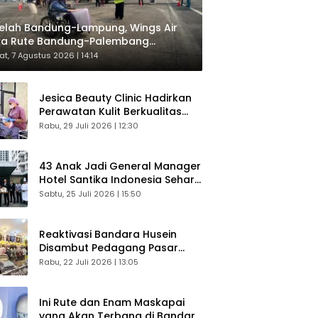
elah Bandung-Lampung, Wings Air
ka Rute Bandung-Palembang
respons Langsung Penumpang
t, 7 Agustus 2026 | 14:14
Jesica Beauty Clinic Hadirkan
Perawatan Kulit Berkualitas
Plus Konsultasi Gratis
Rabu, 29 Juli 2026 | 12:30
43 Anak Jadi General Manager
Hotel Santika Indonesia Sehari
Sukses Digelar
Sabtu, 25 Juli 2026 | 15:50
Reaktivasi Bandara Husein
Disambut Pedagang Pasar
Baru, Diyakini Bangkitkan
Rabu, 22 Juli 2026 | 13:05
Kembali Ekonomi Bandung
Ini Rute dan Enam Maskapai
yang Akan Terbang di Bandara