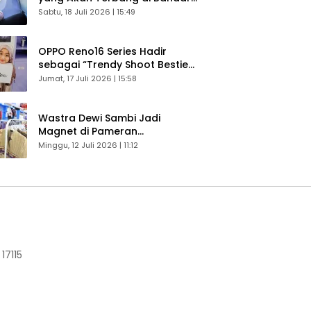
Husein Sastranegara
Sabtu, 18 Juli 2026 | 15:49
OPPO Reno16 Series Hadir
sebagai “Trendy Shoot Bestie”,
Bikin Konten Kreator Makin
Jumat, 17 Juli 2026 | 15:58
Betah
Wastra Dewi Sambi Jadi
Magnet di Pameran
Dekranasda, Banyak Diminati
Minggu, 12 Juli 2026 | 11:12
Pengunjung
17115