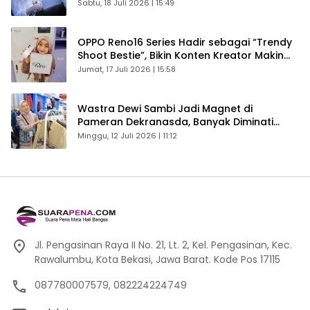
Sabtu, 18 Juli 2026 | 15:49
OPPO Reno16 Series Hadir sebagai “Trendy
Shoot Bestie”, Bikin Konten Kreator Makin
Betah
Jumat, 17 Juli 2026 | 15:58
Wastra Dewi Sambi Jadi Magnet di
Pameran Dekranasda, Banyak Diminati
Pengunjung
Minggu, 12 Juli 2026 | 11:12
Jl. Pengasinan Raya II No. 21, Lt. 2, Kel. Pengasinan, Kec.
Rawalumbu, Kota Bekasi, Jawa Barat. Kode Pos 17115
087780007579, 082224224749