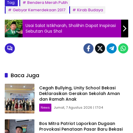
Tag:
Bendera Merah Putih
Gebyar Kemerdekaan 2017
Kirab Budaya
Usai Salat Istikharah, Sholihin Dapat Inspirasi
Sebutan Gus Shol
Baca Juga
Cegah Bullying, Unity School Bekasi
Deklarasikan Gerakan Sekolah Aman
dan Ramah Anak
News
Jumat, 7 Agustus 2026 | 17:04
Bos Mitra Patriot Laporkan Dugaan
Provokasi Penataan Pasar Baru Bekasi