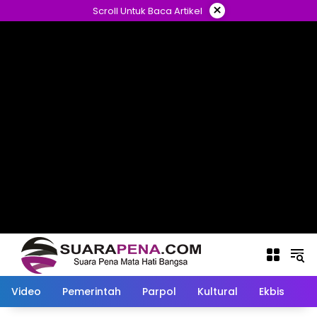
Langsung
×
Scroll Untuk Baca Artikel
ke
konten
Video
Pemerintah
Parpol
Kultural
Ekbis
O