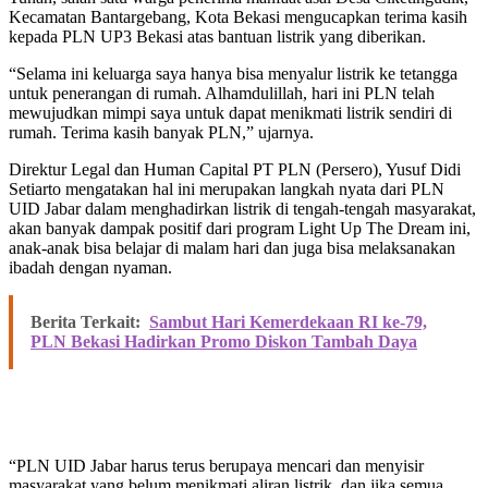
Kecamatan Bantargebang, Kota Bekasi mengucapkan terima kasih
kepada PLN UP3 Bekasi atas bantuan listrik yang diberikan.
“Selama ini keluarga saya hanya bisa menyalur listrik ke tetangga
untuk penerangan di rumah. Alhamdulillah, hari ini PLN telah
mewujudkan mimpi saya untuk dapat menikmati listrik sendiri di
rumah. Terima kasih banyak PLN,” ujarnya.
Direktur Legal dan Human Capital PT PLN (Persero), Yusuf Didi
Setiarto mengatakan hal ini merupakan langkah nyata dari PLN
UID Jabar dalam menghadirkan listrik di tengah-tengah masyarakat,
akan banyak dampak positif dari program Light Up The Dream ini,
anak-anak bisa belajar di malam hari dan juga bisa melaksanakan
ibadah dengan nyaman.
Berita Terkait:
Sambut Hari Kemerdekaan RI ke-79,
PLN Bekasi Hadirkan Promo Diskon Tambah Daya
“PLN UID Jabar harus terus berupaya mencari dan menyisir
masyarakat yang belum menikmati aliran listrik, dan jika semua