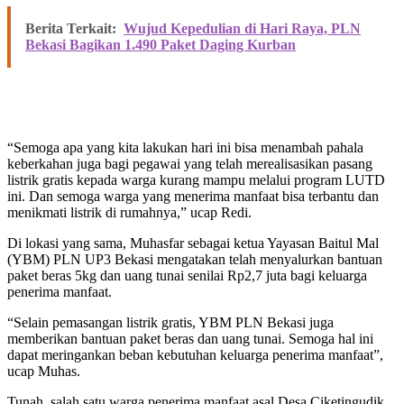
Berita Terkait:
Wujud Kepedulian di Hari Raya, PLN
Bekasi Bagikan 1.490 Paket Daging Kurban
“Semoga apa yang kita lakukan hari ini bisa menambah pahala
keberkahan juga bagi pegawai yang telah merealisasikan pasang
listrik gratis kepada warga kurang mampu melalui program LUTD
ini. Dan semoga warga yang menerima manfaat bisa terbantu dan
menikmati listrik di rumahnya,” ucap Redi.
Di lokasi yang sama, Muhasfar sebagai ketua Yayasan Baitul Mal
(YBM) PLN UP3 Bekasi mengatakan telah menyalurkan bantuan
paket beras 5kg dan uang tunai senilai Rp2,7 juta bagi keluarga
penerima manfaat.
“Selain pemasangan listrik gratis, YBM PLN Bekasi juga
memberikan bantuan paket beras dan uang tunai. Semoga hal ini
dapat meringankan beban kebutuhan keluarga penerima manfaat”,
ucap Muhas.
Tunah, salah satu warga penerima manfaat asal Desa Ciketingudik,