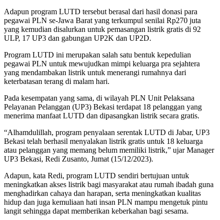
Adapun program LUTD tersebut berasal dari hasil donasi para
pegawai PLN se-Jawa Barat yang terkumpul senilai Rp270 juta
yang kemudian disalurkan untuk pemasangan listrik gratis di 92
ULP, 17 UP3 dan gabungan UP2K dan UP2D.
Program LUTD ini merupakan salah satu bentuk kepedulian
pegawai PLN untuk mewujudkan mimpi keluarga pra sejahtera
yang mendambakan listrik untuk menerangi rumahnya dari
keterbatasan terang di malam hari.
Pada kesempatan yang sama, di wilayah PLN Unit Pelaksana
Pelayanan Pelanggan (UP3) Bekasi terdapat 18 pelanggan yang
menerima manfaat LUTD dan dipasangkan listrik secara gratis.
“Alhamdulillah, program penyalaan serentak LUTD di Jabar, UP3
Bekasi telah berhasil menyalakan listrik gratis untuk 18 keluarga
atau pelanggan yang memang belum memiliki listrik,” ujar Manager
UP3 Bekasi, Redi Zusanto, Jumat (15/12/2023).
Adapun, kata Redi, program LUTD sendiri bertujuan untuk
meningkatkan akses listrik bagi masyarakat atau rumah ibadah guna
menghadirkan cahaya dan harapan, serta meningkatkan kualitas
hidup dan juga kemuliaan hati insan PLN mampu mengetuk pintu
langit sehingga dapat memberikan keberkahan bagi sesama.