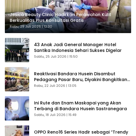
Jesica Beauty Clinic Hadirkan Perawatan Kulit
Berkualitas Plus Konsultasi Gratis
Rabu, 29 Juli 2026 | 12:30
43 Anak Jadi General Manager Hotel
Santika Indonesia Sehari Sukses Digelar
Sabtu, 25 Juli 2026 | 15:50
Reaktivasi Bandara Husein Disambut
Pedagang Pasar Baru, Diyakini Bangkitkan
Kembali Ekonomi Bandung
Rabu, 22 Juli 2026 | 13:05
Ini Rute dan Enam Maskapai yang Akan
Terbang di Bandara Husein Sastranegara
Sabtu, 18 Juli 2026 | 15:49
OPPO Reno16 Series Hadir sebagai “Trendy