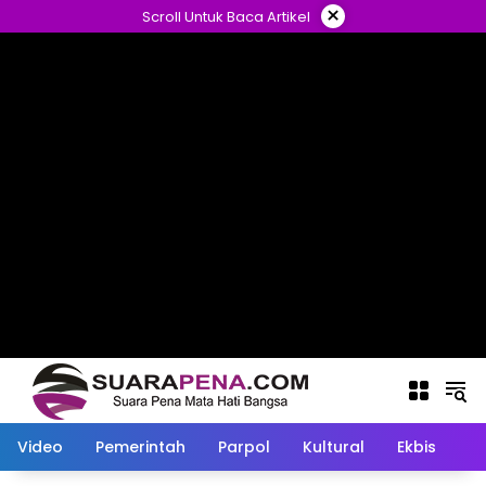
Langsung
×
Scroll Untuk Baca Artikel
ke
konten
Video
Pemerintah
Parpol
Kultural
Ekbis
O