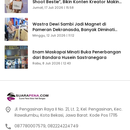
Shoot Bestie”, Bikin Konten Kreator Makin
Betah
Jumat, 17 Juli 2026 | 15:58
Wastra Dewi Sambi Jadi Magnet di
Pameran Dekranasda, Banyak Diminati
Pengunjung
Minggu, 12 Juli 2026 | 11:12
Enam Maskapai Minati Buka Penerbangan
dari Bandara Husein Sastranegara
Rabu, 8 Juli 2026 | 12:43
Jl. Pengasinan Raya II No. 21, Lt. 2, Kel. Pengasinan, Kec.
Rawalumbu, Kota Bekasi, Jawa Barat. Kode Pos 17115
087780007579, 082224224749