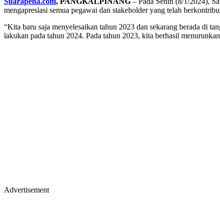
Suarapena.com
, PANGKALPINANG
– Pada Senin (8/1/2024), S
mengapresiasi semua pegawai dan stakeholder yang telah berkontribusi
“Kita baru saja menyelesaikan tahun 2023 dan sekarang berada di tang
lakukan pada tahun 2024. Pada tahun 2023, kita berhasil menurunkan t
Advertisement