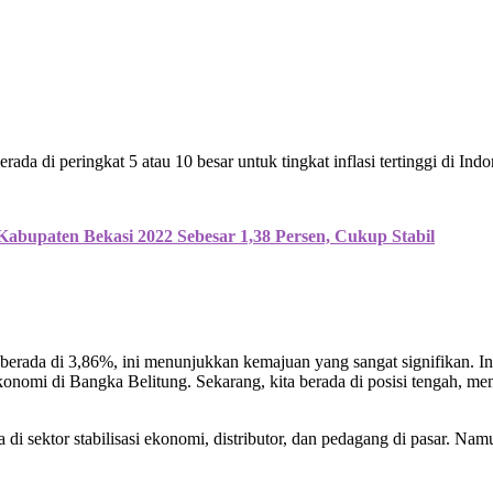
da di peringkat 5 atau 10 besar untuk tingkat inflasi tertinggi di Ind
Kabupaten Bekasi 2022 Sebesar 1,38 Persen, Cukup Stabil
ada di 3,86%, ini menunjukkan kemajuan yang sangat signifikan. Ini ad
omi di Bangka Belitung. Sekarang, kita berada di posisi tengah, menin
 di sektor stabilisasi ekonomi, distributor, dan pedagang di pasar. N