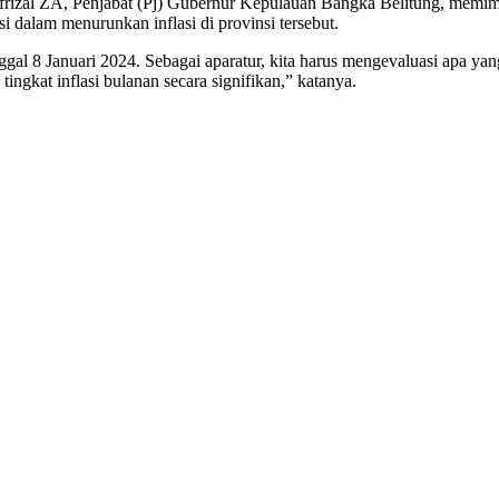
afrizal ZA, Penjabat (Pj) Gubernur Kepulauan Bangka Belitung, memi
 dalam menurunkan inflasi di provinsi tersebut.
gal 8 Januari 2024. Sebagai aparatur, kita harus mengevaluasi apa yang
ingkat inflasi bulanan secara signifikan,” katanya.