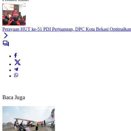
Perayaan HUT ke-51 PDI Perjuangan, DPC Kota Bekasi Optimalkan 
Baca Juga