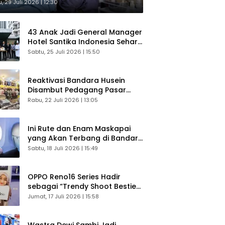
sultasi Gratis
, 29 Juli 2026 | 12:30
43 Anak Jadi General Manager
Hotel Santika Indonesia Sehari
Sukses Digelar
Sabtu, 25 Juli 2026 | 15:50
Reaktivasi Bandara Husein
Disambut Pedagang Pasar
Baru, Diyakini Bangkitkan
Rabu, 22 Juli 2026 | 13:05
Kembali Ekonomi Bandung
Ini Rute dan Enam Maskapai
yang Akan Terbang di Bandara
Husein Sastranegara
Sabtu, 18 Juli 2026 | 15:49
OPPO Reno16 Series Hadir
sebagai “Trendy Shoot Bestie”,
Bikin Konten Kreator Makin
Jumat, 17 Juli 2026 | 15:58
Betah
Wastra Dewi Sambi Jadi