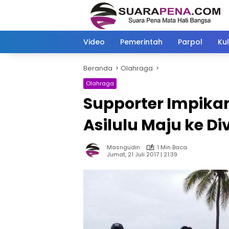
Langsung
ke
konten
Video
Pemerintah
Parpol
Kul
Beranda
Olahraga
Olahraga
Supporter Impikan
Asilulu Maju ke Divi
Masngudin
1 Min Baca
Jumat, 21 Juli 2017 | 21:39