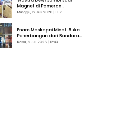
Magnet di Pameran
Dekranasda, Banyak Diminati
Minggu, 12 Juli 2026 | 11:12
Pengunjung
Enam Maskapai Minati Buka
Penerbangan dari Bandara
Husein Sastranegara
Rabu, 8 Juli 2026 | 12:43