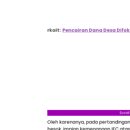
Berita Terkait:
Pencairan Dana Desa Dif
Scrol
Oleh karenanya, pada pertandingan
besok, impian kemenangan IFC ata