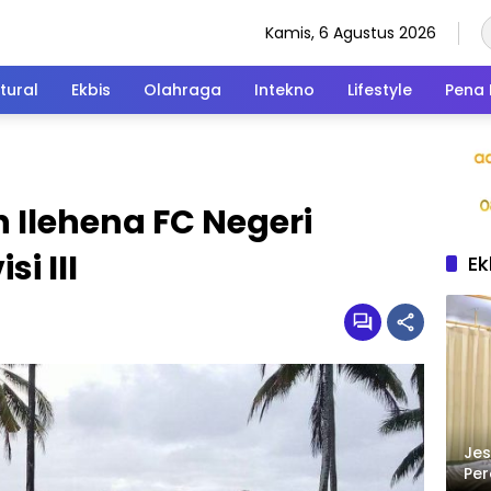
Kamis, 6 Agustus 2026
tural
Ekbis
Olahraga
Intekno
Lifestyle
Pena 
 Ilehena FC Negeri
si III
Ek
Jes
Per