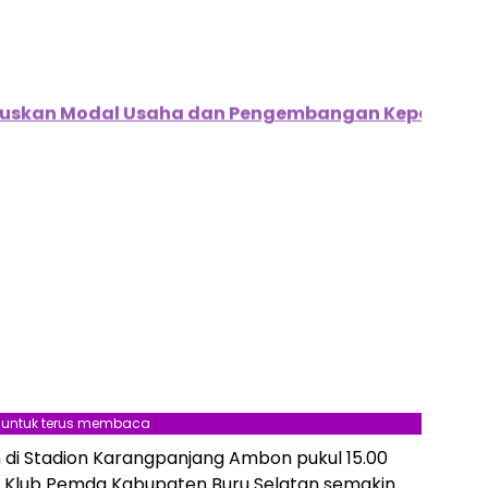
okuskan Modal Usaha dan Pengembangan Kepemud
l untuk terus membaca
 di Stadion Karangpanjang Ambon pukul 15.00
s Klub Pemda Kabupaten Buru Selatan semakin