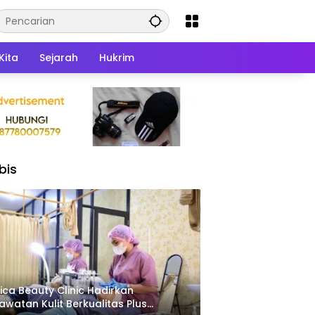
Kita
Sejarah
Hukrim
bis
ica Beauty Clinic Hadirkan
awatan Kulit Berkualitas Plus