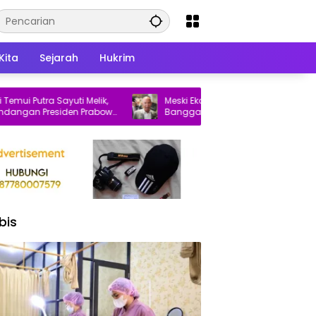
Kita
Sejarah
Hukrim
utra Sayuti Melik,
Meski Ekonomi Tumbuh 5,29 Persen,
 Presiden Prabowo
Banggar DPR Ingatkan Pemerintah Soal
Dua Hal Ini
bis