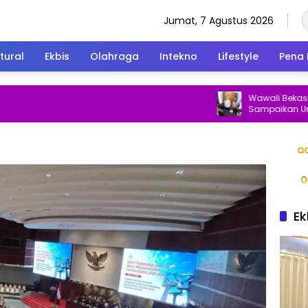
Jumat, 7 Agustus 2026
tural
Ekbis
Olahraga
Intekno
Lifestyle
Pena 
Wawali Bekasi Temui P
Sampaikan Undangan
ke Istana Negara
Ek