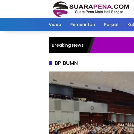
Langsung
ke
konten
Video
Pemerintah
Parpol
Kul
Breaking News
BP BUMN