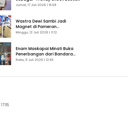
Bikin Konten Kreator Makin
Jumat, 17 Juli 2026 | 15:58
Betah
Wastra Dewi Sambi Jadi
Magnet di Pameran
Dekranasda, Banyak Diminati
Minggu, 12 Juli 2026 | 11:12
Pengunjung
Enam Maskapai Minati Buka
Penerbangan dari Bandara
Husein Sastranegara
Rabu, 8 Juli 2026 | 12:43
17115