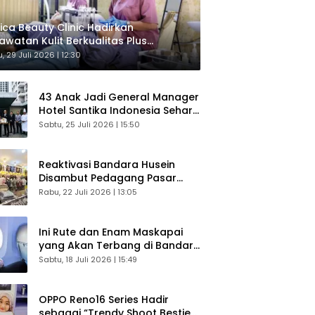
ica Beauty Clinic Hadirkan
awatan Kulit Berkualitas Plus
sultasi Gratis
, 29 Juli 2026 | 12:30
43 Anak Jadi General Manager
Hotel Santika Indonesia Sehari
Sukses Digelar
Sabtu, 25 Juli 2026 | 15:50
Reaktivasi Bandara Husein
Disambut Pedagang Pasar
Baru, Diyakini Bangkitkan
Rabu, 22 Juli 2026 | 13:05
Kembali Ekonomi Bandung
Ini Rute dan Enam Maskapai
yang Akan Terbang di Bandara
Husein Sastranegara
Sabtu, 18 Juli 2026 | 15:49
OPPO Reno16 Series Hadir
sebagai “Trendy Shoot Bestie”,