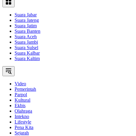
Suara Jabar
Suara Jateng
Suara Jatim
Suara Banten
Suara Aceh
Suara Jambi
Suara Sulsel
Suara Kalbar
Suara Kaltim
Video
Pemerintah
Parpol
Kultural
Ekbis
Olahraga
Intekno
Lifestyle
Pena Kita
Sejarah