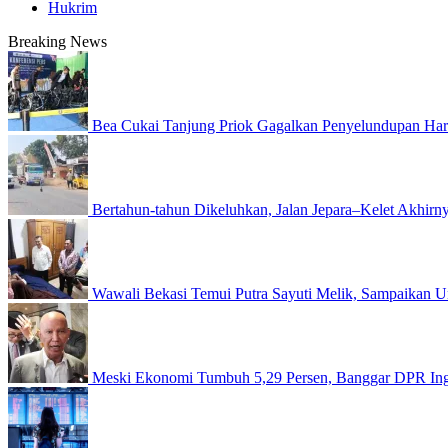
Hukrim
Breaking News
Bea Cukai Tanjung Priok Gagalkan Penyelundupan Harl
Bertahun-tahun Dikeluhkan, Jalan Jepara–Kelet Akhirny
Wawali Bekasi Temui Putra Sayuti Melik, Sampaikan U
Meski Ekonomi Tumbuh 5,29 Persen, Banggar DPR Inga