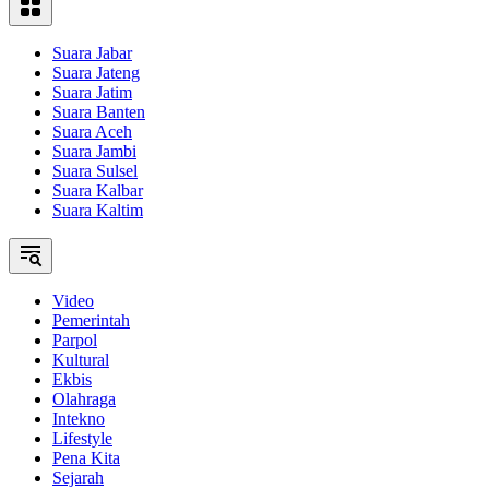
Suara Jabar
Suara Jateng
Suara Jatim
Suara Banten
Suara Aceh
Suara Jambi
Suara Sulsel
Suara Kalbar
Suara Kaltim
Video
Pemerintah
Parpol
Kultural
Ekbis
Olahraga
Intekno
Lifestyle
Pena Kita
Sejarah