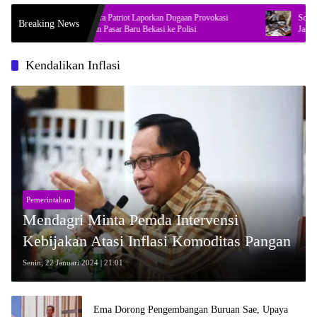
Bos Mitra Patriot Laporkan Dugaan Provokasi
Soal Temuan 99
Breaking News
Penataan Pasar Baru Bekasi ke Polisi
Jaksel, DPR Mi
Kendalikan Inflasi
Pemerintahan
Mendagri Minta Pemda Intervensi
Kebijakan Atasi Inflasi Komoditas Pangan
Senin, 22 Januari 2024 | 21:01
Ema Dorong Pengembangan Buruan Sae, Upaya