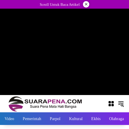
Langsung
×
Scroll Untuk Baca Artikel
ke
konten
Video
Pemerintah
Parpol
Kultural
Ekbis
Olahraga