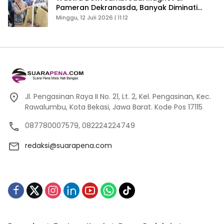
Pameran Dekranasda, Banyak Diminati
Pengunjung
Minggu, 12 Juli 2026 | 11:12
Jl. Pengasinan Raya II No. 21, Lt. 2, Kel. Pengasinan, Kec.
Rawalumbu, Kota Bekasi, Jawa Barat. Kode Pos 17115
087780007579, 082224224749
redaksi@suarapena.com