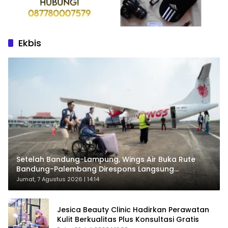
Ekbis
Setelah Bandung-Lampung, Wings Air Buka Rute
Bandung-Palembang Direspons Langsung
Penumpang
Jumat, 7 Agustus 2026 | 14:14
Jesica Beauty Clinic Hadirkan Perawatan
Kulit Berkualitas Plus Konsultasi Gratis