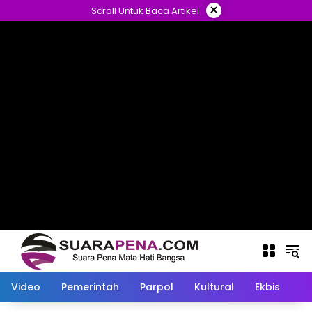
Langsung
×
Scroll Untuk Baca Artikel
ke
konten
Video
Pemerintah
Parpol
Kultural
Ekbis
O