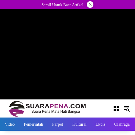
Langsung
×
Scroll Untuk Baca Artikel
ke
konten
Video
Pemerintah
Parpol
Kultural
Ekbis
Olahraga