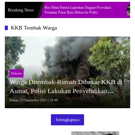
rasikan
Bos Mitra Patriot Laporkan Dugaan Provokasi
Soa
Breaking News
Penataan Pasar Baru Bekasi ke Polisi
Jak
KKB Tembak Warga
Hukrim
Warga Ditembak-Rumah Dibakar KKB di
Asmat, Polisi Lakukan Penyelidikan
Intensif
Selasa, 23 September 2025 | 16:40
Selengkapnya