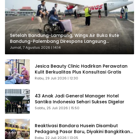
Setelah Bandung-Lampung, Wings Air Buka Rute
Bandung-Palembang Direspons Langsung
Penumpang
Jumat, 7 Agustus 2026 | 14:14
Jesica Beauty Clinic Hadirkan Perawatan
Kulit Berkualitas Plus Konsultasi Gratis
Rabu, 29 Juli 2026 | 12:30
43 Anak Jadi General Manager Hotel
Santika Indonesia Sehari Sukses Digelar
Sabtu, 25 Juli 2026 | 15:50
Reaktivasi Bandara Husein Disambut
Pedagang Pasar Baru, Diyakini Bangkitkan
Kembali Ekonomi Bandung
Rabu, 22 Juli 2026 | 13:05