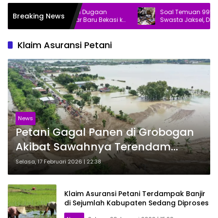
 Mitra Patriot Laporkan Dugaan
Soal Temuan 995 Senjat
Breaking News
vokasi Penataan Pasar Baru Bekasi ke
Swasta Jaksel, DPR Mint
si
Klaim Asuransi Petani
News
Petani Gagal Panen di Grobogan
Akibat Sawahnya Terendam
Banjir, Pemprov Lakukan Ini
Selasa, 17 Februari 2026 | 22:38
Klaim Asuransi Petani Terdampak Banjir
di Sejumlah Kabupaten Sedang Diproses