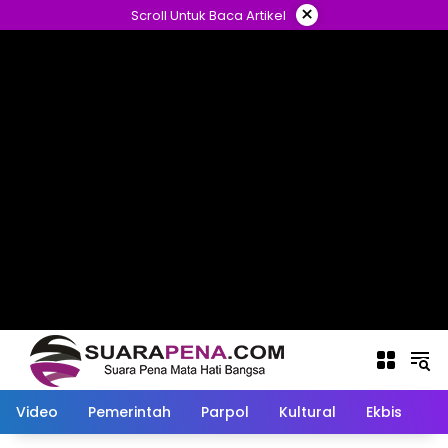
Langsung
×
Scroll Untuk Baca Artikel
ke
konten
Video
Pemerintah
Parpol
Kultural
Ekbis
O