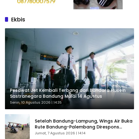
Ekbis
Pesawat Jet Kembali Terbang dari Bandara Husein
Sastranegara Bandung Mulai 14 Agustus
Senin, 10 Agustus 2026 | 14:35
Setelah Bandung-Lampung, Wings Air Buka
Rute Bandung-Palembang Direspons
Langsung Penumpang
Jumat, 7 Agustus 2026 | 14:14