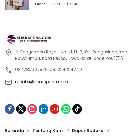
Betah
Jumat, 17 Juli 2026 | 15:58
Jl. Pengasinan Raya II No. 21, Lt. 2, Kel. Pengasinan, Kec.
Rawalumbu, Kota Bekasi, Jawa Barat. Kode Pos 17115
087780007579, 082224224749
redaksi@suarapena.com
Beranda
Tentang Kami
Dapur Redaksi