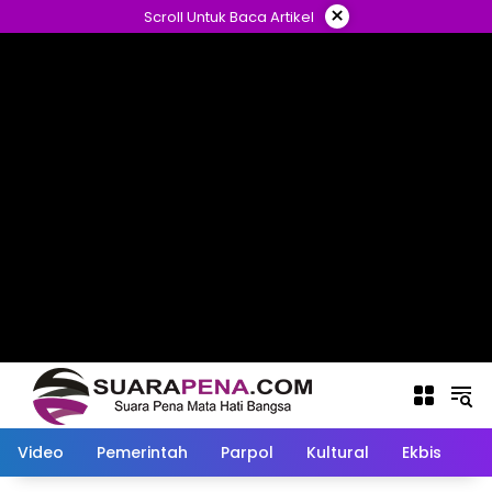
Langsung
×
Scroll Untuk Baca Artikel
ke
konten
Video
Pemerintah
Parpol
Kultural
Ekbis
O