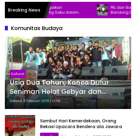
Bea Cukai-Polri Gagalkan
PKL dan Bangunan L
Breaking News
Penyelundupan 30 Kg Sabu dalam
Bandung Ditertibkan
Kemasan Teh
Gratis
Komunitas Budaya
Kultural
Usia Dua Tahun, Konco Dulur
Seniman Helat Gebyar dan
Santunan Yatim
Selasa, 5 Februari 2019 | 21:36
Sambut Hari Kemerdekaan, Orang
Bekasi Upacara Bendera ala Jawara