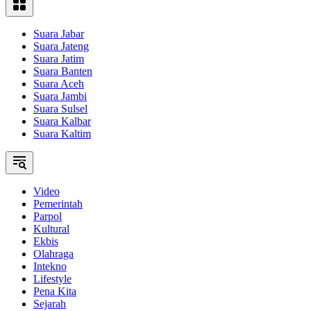
Suara Jabar
Suara Jateng
Suara Jatim
Suara Banten
Suara Aceh
Suara Jambi
Suara Sulsel
Suara Kalbar
Suara Kaltim
Video
Pemerintah
Parpol
Kultural
Ekbis
Olahraga
Intekno
Lifestyle
Pena Kita
Sejarah