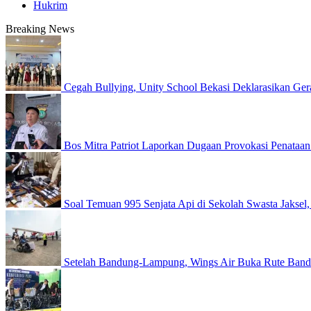
Hukrim
Breaking News
Cegah Bullying, Unity School Bekasi Deklarasikan G
Bos Mitra Patriot Laporkan Dugaan Provokasi Penataan 
Soal Temuan 995 Senjata Api di Sekolah Swasta Jaksel
Setelah Bandung-Lampung, Wings Air Buka Rute Ban