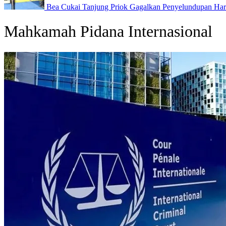
Bea Cukai Tanjung Priok Gagalkan Penyelundupan Harl
Mahkamah Pidana Internasional