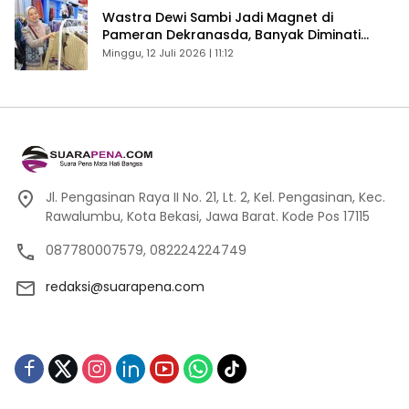
Wastra Dewi Sambi Jadi Magnet di
Pameran Dekranasda, Banyak Diminati
Pengunjung
Minggu, 12 Juli 2026 | 11:12
Jl. Pengasinan Raya II No. 21, Lt. 2, Kel. Pengasinan, Kec.
Rawalumbu, Kota Bekasi, Jawa Barat. Kode Pos 17115
087780007579, 082224224749
redaksi@suarapena.com