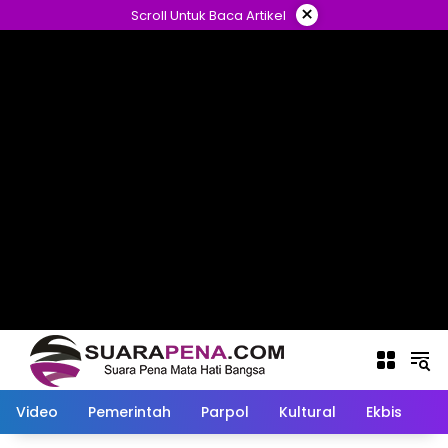
Langsung
×
Scroll Untuk Baca Artikel
ke
konten
Video
Pemerintah
Parpol
Kultural
Ekbis
O