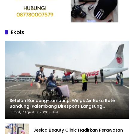
Ekbis
Setelah Bandung-Lampung, Wings Air Buka Rute
Bandung-Palembang Direspons Langsung
Penumpang
Jumat, 7 Agustus 2026 | 14:14
Jesica Beauty Clinic Hadirkan Perawatan