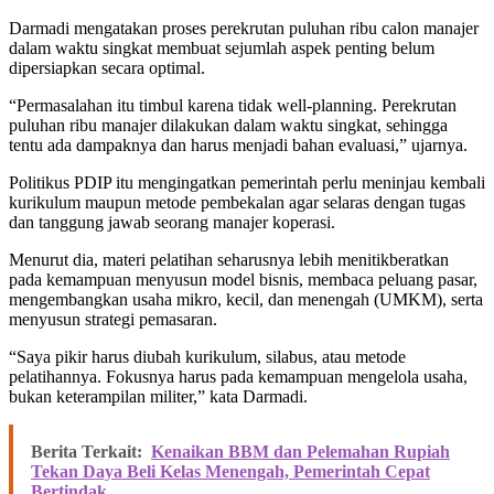
Darmadi mengatakan proses perekrutan puluhan ribu calon manajer
dalam waktu singkat membuat sejumlah aspek penting belum
dipersiapkan secara optimal.
“Permasalahan itu timbul karena tidak well-planning. Perekrutan
puluhan ribu manajer dilakukan dalam waktu singkat, sehingga
tentu ada dampaknya dan harus menjadi bahan evaluasi,” ujarnya.
Politikus PDIP itu mengingatkan pemerintah perlu meninjau kembali
kurikulum maupun metode pembekalan agar selaras dengan tugas
dan tanggung jawab seorang manajer koperasi.
Menurut dia, materi pelatihan seharusnya lebih menitikberatkan
pada kemampuan menyusun model bisnis, membaca peluang pasar,
mengembangkan usaha mikro, kecil, dan menengah (UMKM), serta
menyusun strategi pemasaran.
“Saya pikir harus diubah kurikulum, silabus, atau metode
pelatihannya. Fokusnya harus pada kemampuan mengelola usaha,
bukan keterampilan militer,” kata Darmadi.
Berita Terkait:
Kenaikan BBM dan Pelemahan Rupiah
Tekan Daya Beli Kelas Menengah, Pemerintah Cepat
Bertindak