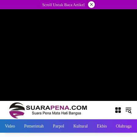
Langsung
×
Scroll Untuk Baca Artikel
ke
konten
Video
Pemerintah
Parpol
Kultural
Ekbis
Olahraga