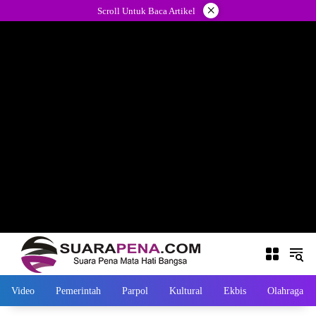
Langsung
×
Scroll Untuk Baca Artikel
ke
konten
Video
Pemerintah
Parpol
Kultural
Ekbis
Olahraga