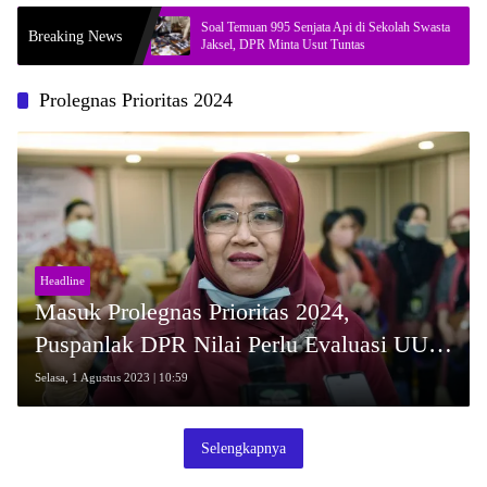
 Provokasi
Soal Temuan 995 Senjata Api di Sekolah Swasta
Breaking News
i
Jaksel, DPR Minta Usut Tuntas
Prolegnas Prioritas 2024
Headline
Masuk Prolegnas Prioritas 2024,
Puspanlak DPR Nilai Perlu Evaluasi UU
TPPO
Selasa, 1 Agustus 2023 | 10:59
Selengkapnya