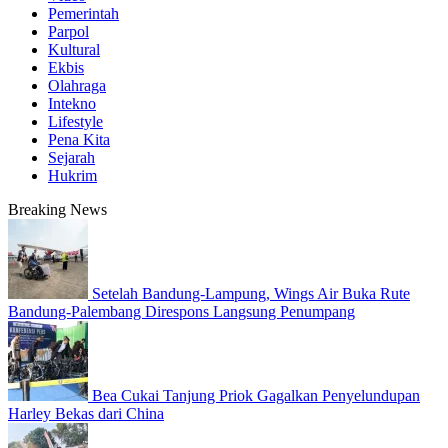
Pemerintah
Parpol
Kultural
Ekbis
Olahraga
Intekno
Lifestyle
Pena Kita
Sejarah
Hukrim
Breaking News
Setelah Bandung-Lampung, Wings Air Buka Rute
Bandung-Palembang Direspons Langsung Penumpang
Bea Cukai Tanjung Priok Gagalkan Penyelundupan
Harley Bekas dari China