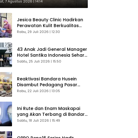
respons Langsung Penumpang
t, 7 Agustus 2026 | 14:14
Jesica Beauty Clinic Hadirkan
Perawatan Kulit Berkualitas
Plus Konsultasi Gratis
Rabu, 29 Juli 2026 | 12:30
43 Anak Jadi General Manager
Hotel Santika Indonesia Sehari
Sukses Digelar
Sabtu, 25 Juli 2026 | 15:50
Reaktivasi Bandara Husein
Disambut Pedagang Pasar
Baru, Diyakini Bangkitkan
Rabu, 22 Juli 2026 | 13:05
Kembali Ekonomi Bandung
Ini Rute dan Enam Maskapai
yang Akan Terbang di Bandara
Husein Sastranegara
Sabtu, 18 Juli 2026 | 15:49
OPPO Reno16 Series Hadir