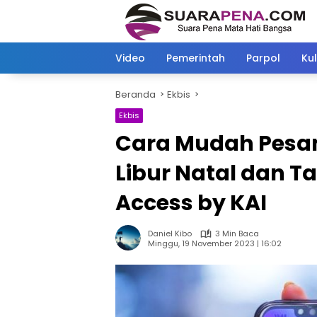
Langsung
ke
konten
Video
Pemerintah
Parpol
Kul
Beranda
Ekbis
Ekbis
Cara Mudah Pesan 
Libur Natal dan T
Access by KAI
Daniel Kibo
3 Min Baca
Minggu, 19 November 2023 | 16:02