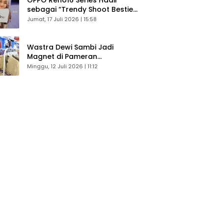
sebagai “Trendy Shoot Bestie”,
Bikin Konten Kreator Makin
Jumat, 17 Juli 2026 | 15:58
Betah
Wastra Dewi Sambi Jadi
Magnet di Pameran
Dekranasda, Banyak Diminati
Minggu, 12 Juli 2026 | 11:12
Pengunjung