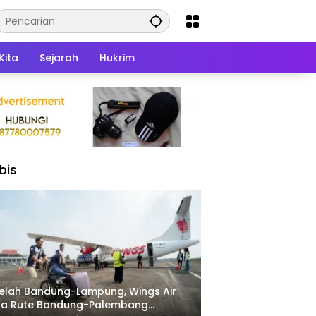
Kita
Sejarah
Hukrim
bis
elah Bandung-Lampung, Wings Air
ka Rute Bandung-Palembang