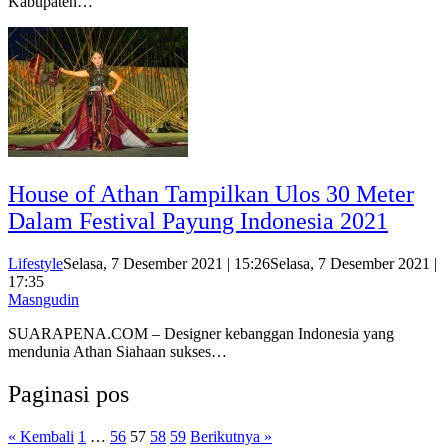
Kabupaten…
House of Athan Tampilkan Ulos 30 Meter
Dalam Festival Payung Indonesia 2021
Lifestyle
Selasa, 7 Desember 2021 | 15:26
Selasa, 7 Desember 2021 |
17:35
Masngudin
SUARAPENA.COM – Designer kebanggan Indonesia yang
mendunia Athan Siahaan sukses…
Paginasi pos
« Kembali
1
…
56
57
58
59
Berikutnya »