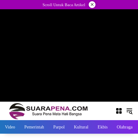
Langsung
×
Scroll Untuk Baca Artikel
ke
konten
Video
Pemerintah
Parpol
Kultural
Ekbis
Olahraga