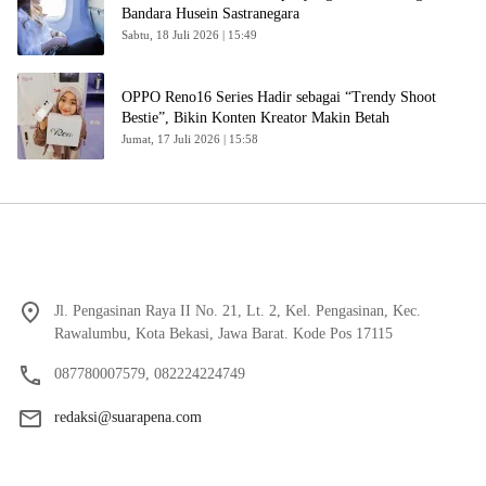
Bandara Husein Sastranegara
Sabtu, 18 Juli 2026 | 15:49
OPPO Reno16 Series Hadir sebagai “Trendy Shoot
Bestie”, Bikin Konten Kreator Makin Betah
Jumat, 17 Juli 2026 | 15:58
Jl. Pengasinan Raya II No. 21, Lt. 2, Kel. Pengasinan, Kec.
Rawalumbu, Kota Bekasi, Jawa Barat. Kode Pos 17115
087780007579, 082224224749
redaksi@suarapena.com