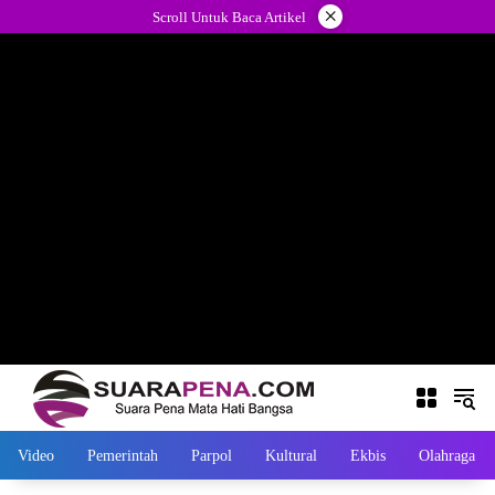
Langsung
×
Scroll Untuk Baca Artikel
ke
konten
Video
Pemerintah
Parpol
Kultural
Ekbis
Olahraga