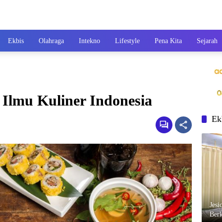
Ekbis
Olahraga
Intekno
Lifestyle
Pena Kita
Sejarah
 Ilmu Kuliner Indonesia
Ek
Jesi
Berk