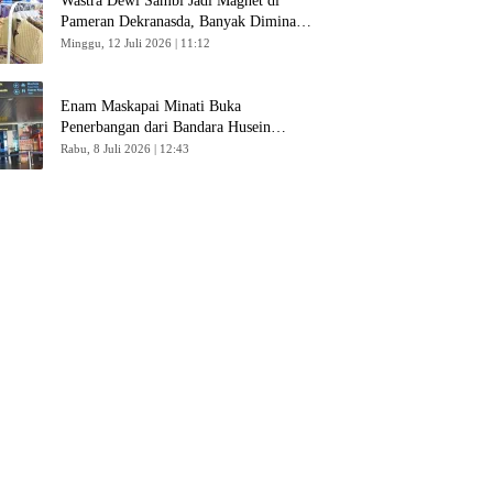
Wastra Dewi Sambi Jadi Magnet di
Pameran Dekranasda, Banyak Diminati
Pengunjung
Minggu, 12 Juli 2026 | 11:12
Enam Maskapai Minati Buka
Penerbangan dari Bandara Husein
Sastranegara
Rabu, 8 Juli 2026 | 12:43