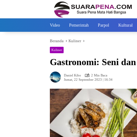
Langsung
ke
konten
Video
Pemerintah
Parpol
Kultural
Beranda
Kuliner
Kuliner
Gastronomi: Seni dan
Daniel Kibo
2 Min Baca
Jumat, 22 September 2023 | 16:34