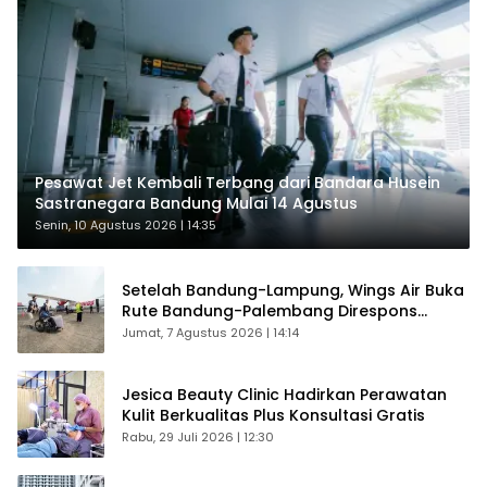
Pesawat Jet Kembali Terbang dari Bandara Husein
Sastranegara Bandung Mulai 14 Agustus
Senin, 10 Agustus 2026 | 14:35
Setelah Bandung-Lampung, Wings Air Buka
Rute Bandung-Palembang Direspons
Langsung Penumpang
Jumat, 7 Agustus 2026 | 14:14
Jesica Beauty Clinic Hadirkan Perawatan
Kulit Berkualitas Plus Konsultasi Gratis
Rabu, 29 Juli 2026 | 12:30