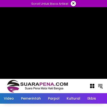
Langsung
×
Scroll Untuk Baca Artikel
ke
konten
Video
Pemerintah
Parpol
Kultural
Ekbis
O