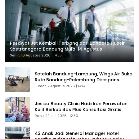
Pesawat Jet Kembali Terbang dari Bandara Husein
Sastranegara Bandung Mulai 14 Agustus
Senin, 10 Agustus 2026 | 14:35
Setelah Bandung-Lampung, Wings Air Buka
Rute Bandung-Palembang Direspons
Langsung Penumpang
Jumat, 7 Agustus 2026 | 14:14
Jesica Beauty Clinic Hadirkan Perawatan
Kulit Berkualitas Plus Konsultasi Gratis
Rabu, 29 Juli 2026 | 12:30
43 Anak Jadi General Manager Hotel