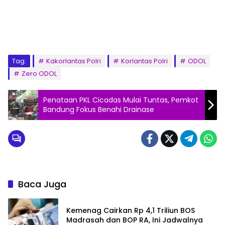
Tag:
Kakorlantas Polri
Korlantas Polri
ODOL
Zero ODOL
Penataan PKL Cicadas Mulai Tuntas, Pemkot
Bandung Fokus Benahi Drainase
Baca Juga
Kemenag Cairkan Rp 4,1 Triliun BOS
Madrasah dan BOP RA, Ini Jadwalnya