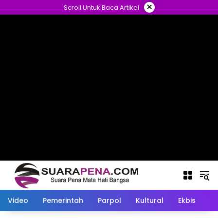
Langsung
×
Scroll Untuk Baca Artikel
ke
konten
Video
Pemerintah
Parpol
Kultural
Ekbis
O