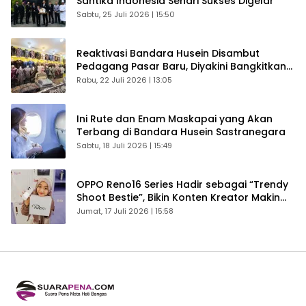
Santika Indonesia Sehari Sukses Digelar
Sabtu, 25 Juli 2026 | 15:50
Reaktivasi Bandara Husein Disambut
Pedagang Pasar Baru, Diyakini Bangkitkan
Kembali Ekonomi Bandung
Rabu, 22 Juli 2026 | 13:05
Ini Rute dan Enam Maskapai yang Akan
Terbang di Bandara Husein Sastranegara
Sabtu, 18 Juli 2026 | 15:49
OPPO Reno16 Series Hadir sebagai “Trendy
Shoot Bestie”, Bikin Konten Kreator Makin
Betah
Jumat, 17 Juli 2026 | 15:58