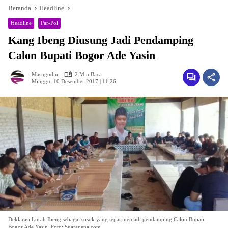
Beranda
Headline
Headline
Par-Pol
Kang Ibeng Diusung Jadi Pendamping
Calon Bupati Bogor Ade Yasin
Masngudin
2 Min Baca
Minggu, 10 Desember 2017 | 11:26
Deklarasi Lurah Ibeng sebagai sosok yang tepat menjadi pendamping Calon Bupati
Bogor Ade Yasin. Foto: Suarapena.com