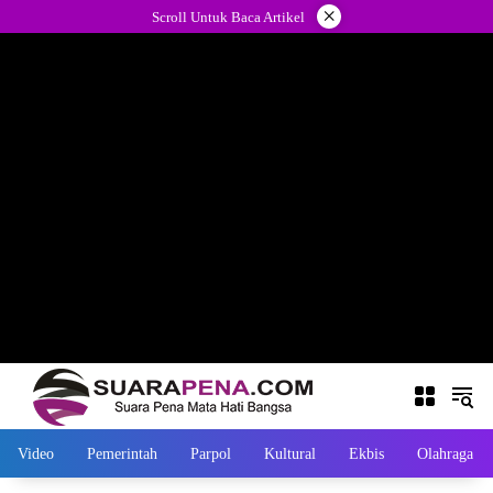
Langsung
×
Scroll Untuk Baca Artikel
ke
konten
Video
Pemerintah
Parpol
Kultural
Ekbis
Olahraga