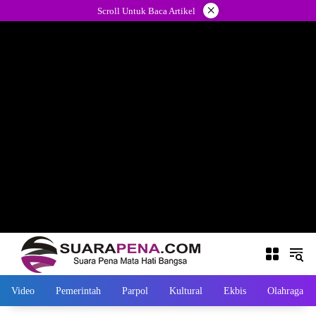
Langsung
×
Scroll Untuk Baca Artikel
ke
konten
Video
Pemerintah
Parpol
Kultural
Ekbis
Olahraga