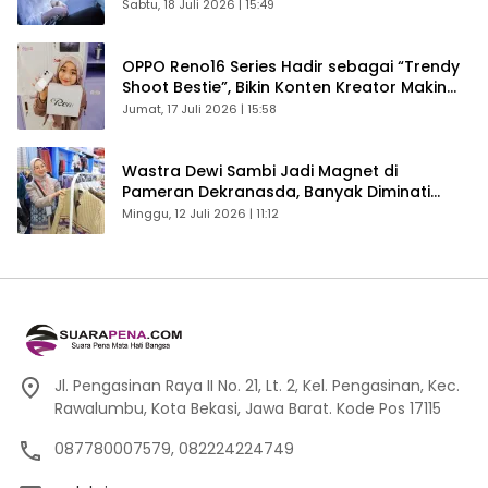
Sabtu, 18 Juli 2026 | 15:49
OPPO Reno16 Series Hadir sebagai “Trendy
Shoot Bestie”, Bikin Konten Kreator Makin
Betah
Jumat, 17 Juli 2026 | 15:58
Wastra Dewi Sambi Jadi Magnet di
Pameran Dekranasda, Banyak Diminati
Pengunjung
Minggu, 12 Juli 2026 | 11:12
Jl. Pengasinan Raya II No. 21, Lt. 2, Kel. Pengasinan, Kec.
Rawalumbu, Kota Bekasi, Jawa Barat. Kode Pos 17115
087780007579, 082224224749