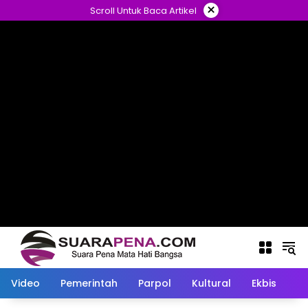
Langsung
×
Scroll Untuk Baca Artikel
ke
konten
Video
Pemerintah
Parpol
Kultural
Ekbis
O