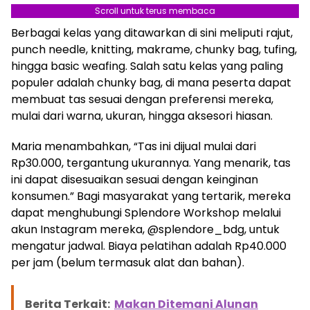
Scroll untuk terus membaca
Hadir di Kota Bandung, Ibu-ibu Minta Potongan
Harga
Berbagai kelas yang ditawarkan di sini meliputi rajut,
punch needle, knitting, makrame, chunky bag, tufing,
hingga basic weafing. Salah satu kelas yang paling
populer adalah chunky bag, di mana peserta dapat
membuat tas sesuai dengan preferensi mereka,
mulai dari warna, ukuran, hingga aksesori hiasan.
Maria menambahkan, “Tas ini dijual mulai dari
Rp30.000, tergantung ukurannya. Yang menarik, tas
ini dapat disesuaikan sesuai dengan keinginan
konsumen.” Bagi masyarakat yang tertarik, mereka
dapat menghubungi Splendore Workshop melalui
akun Instagram mereka, @splendore_bdg, untuk
mengatur jadwal. Biaya pelatihan adalah Rp40.000
per jam (belum termasuk alat dan bahan).
Berita Terkait:
Makan Ditemani Alunan