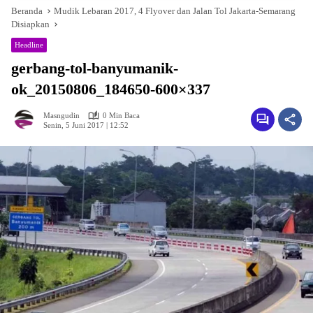
Beranda
Mudik Lebaran 2017, 4 Flyover dan Jalan Tol Jakarta-Semarang
Disiapkan
Headline
gerbang-tol-banyumanik-
ok_20150806_184650-600×337
Masngudin
0 Min Baca
Senin, 5 Juni 2017 | 12:52