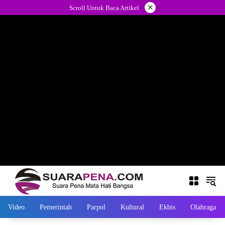
Langsung
×
Scroll Untuk Baca Artikel
ke
konten
Video
Pemerintah
Parpol
Kultural
Ekbis
Olahraga