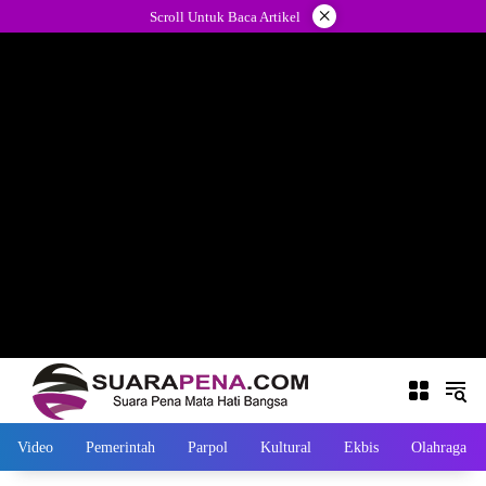
Langsung
×
Scroll Untuk Baca Artikel
ke
konten
Video
Pemerintah
Parpol
Kultural
Ekbis
Olahraga