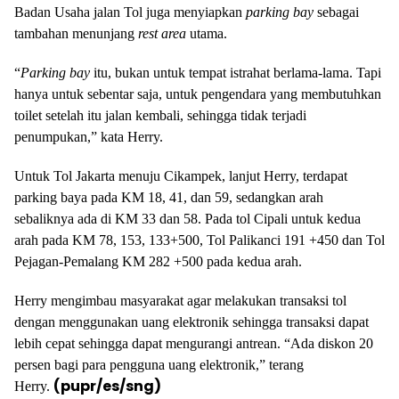
Badan Usaha jalan Tol juga menyiapkan
parking
bay
sebagai
tambahan menunjang
rest area
utama.
“
Parking bay
itu, bukan untuk tempat istrahat berlama-lama. Tapi
hanya untuk sebentar saja, untuk pengendara yang membutuhkan
toilet setelah itu jalan kembali, sehingga tidak terjadi
penumpukan,” kata Herry.
Untuk Tol Jakarta menuju Cikampek, lanjut Herry, terdapat
parking baya pada KM 18, 41, dan 59, sedangkan arah
sebaliknya ada di KM 33 dan 58. Pada tol Cipali untuk kedua
arah pada KM 78, 153, 133+500, Tol Palikanci 191 +450 dan Tol
Pejagan-Pemalang KM 282 +500 pada kedua arah.
Herry mengimbau masyarakat agar melakukan transaksi tol
dengan menggunakan uang elektronik sehingga transaksi dapat
lebih cepat sehingga dapat mengurangi antrean. “Ada diskon 20
persen bagi para pengguna uang elektronik,” terang
(
pupr
/es/sng)
Herry.