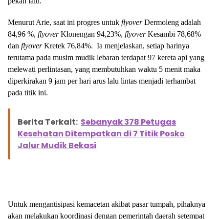
pekan lalu.
Menurut Arie, saat ini progres untuk
flyover
Dermoleng adalah
84,96 %,
flyover
Klonengan 94,23%,
flyover
Kesambi 78,68%
dan
flyover
Kretek 76,84%. Ia menjelaskan, setiap harinya
terutama pada musim mudik lebaran terdapat 97 kereta api yang
melewati perlintasan, yang membutuhkan waktu 5 menit maka
diperkirakan 9 jam per hari arus lalu lintas menjadi terhambat
pada titik ini.
Berita Terkait:
Sebanyak 378 Petugas
Kesehatan Ditempatkan di 7 Titik Posko
Jalur Mudik Bekasi
Untuk mengantisipasi kemacetan akibat pasar tumpah, pihaknya
akan melakukan koordinasi dengan pemerintah daerah setempat