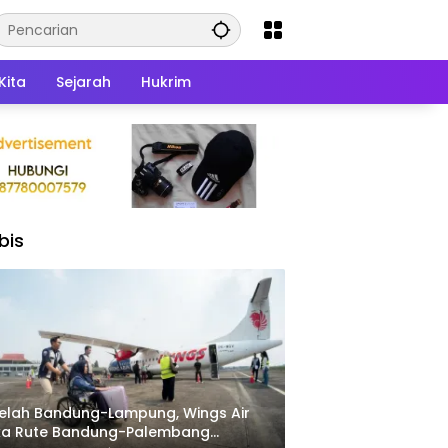
Kita
Sejarah
Hukrim
bis
elah Bandung-Lampung, Wings Air
ka Rute Bandung-Palembang