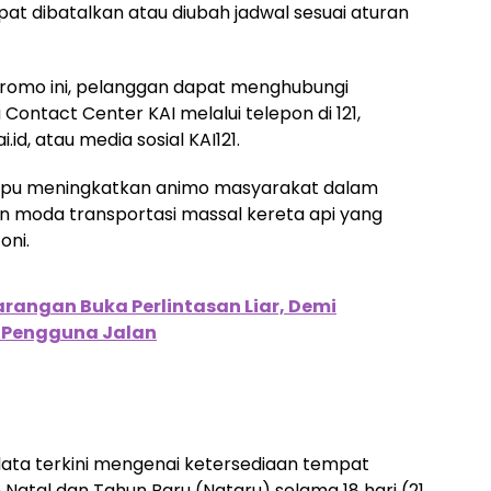
apat dibatalkan atau diubah jadwal sesuai aturan
t promo ini, pelanggan dapat menghubungi
 Contact Center KAI melalui telepon di 121,
.id, atau media sosial KAI121.
ampu meningkatkan animo masyarakat dalam
 moda transportasi massal kereta api yang
oni.
rangan Buka Perlintasan Liar, Demi
 Pengguna Jalan
 data terkini mengenai ketersediaan tempat
Natal dan Tahun Baru (Nataru) selama 18 hari (21