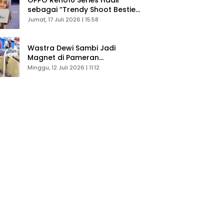
sebagai “Trendy Shoot Bestie”,
Bikin Konten Kreator Makin
Jumat, 17 Juli 2026 | 15:58
Betah
Wastra Dewi Sambi Jadi
Magnet di Pameran
Dekranasda, Banyak Diminati
Minggu, 12 Juli 2026 | 11:12
Pengunjung