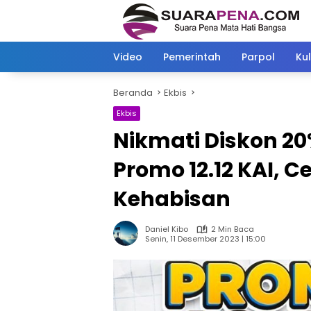
Langsung
ke
konten
Video
Pemerintah
Parpol
Kul
Beranda
Ekbis
Ekbis
Nikmati Diskon 20%
Promo 12.12 KAI, 
Kehabisan
Daniel Kibo
2 Min Baca
Senin, 11 Desember 2023 | 15:00