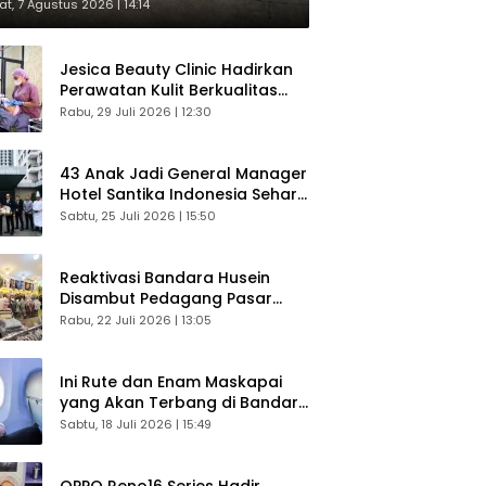
respons Langsung Penumpang
t, 7 Agustus 2026 | 14:14
Jesica Beauty Clinic Hadirkan
Perawatan Kulit Berkualitas
Plus Konsultasi Gratis
Rabu, 29 Juli 2026 | 12:30
43 Anak Jadi General Manager
Hotel Santika Indonesia Sehari
Sukses Digelar
Sabtu, 25 Juli 2026 | 15:50
Reaktivasi Bandara Husein
Disambut Pedagang Pasar
Baru, Diyakini Bangkitkan
Rabu, 22 Juli 2026 | 13:05
Kembali Ekonomi Bandung
Ini Rute dan Enam Maskapai
yang Akan Terbang di Bandara
Husein Sastranegara
Sabtu, 18 Juli 2026 | 15:49
OPPO Reno16 Series Hadir