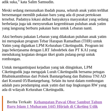
adik suka,” kata Salim Samsudin.
Meski sedang menunaikan ibadah puasa, seluruh anak yatim terlihat
bersemangat memilih pakaian baru yang ada di pusat pertokoan
tersebut. Padatnya lokasi akibat banyaknya masyarakat yang sedang
berbelanja juga tak menyurutkan kegembiraan puluhan anak yatim
yang langsung berburu pakaian baru untuk Lebaran nanti.
Aksi berburu pakaian Lebaran yang dilakukan puluhan anak yatim
ini merupakan program Tebar Harapan Ramadhan (THR) untuk
Yatim yang digiatkan LPM Kelurahan Ciketingudik. Program ini
juga bekerjasama dengan LRT Jabodebek dan PT KAI yang
mendukung kegiatan dengan tiket gratis pulang-pergi untuk
rombongan.
Untuk mengantisipasi kejadian yang tak diinginkan, LPM
Ciketingudik juga mengajak Lurah Ciketingudik bersama petugas
Bhabinkamtibmas dari Polsek Bantargebang dan Babinsa TNI AD
dari Koramil 05/Bantargebang. Selain itu turut dalam rombongan
adalah para pendamping anak yatim dari tiap lingkungan RW yang
ada di wilayah Kelurahan Ciketingudik.
Berita Terkait:
Kehangatan Pawai Obor Sambut Tahun
Baru Islam 1 Muharam 1445 Hijriah di Ciketing Udik