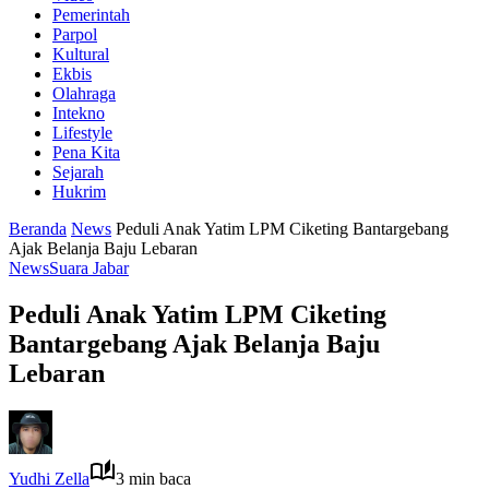
Pemerintah
Parpol
Kultural
Ekbis
Olahraga
Intekno
Lifestyle
Pena Kita
Sejarah
Hukrim
Beranda
News
Peduli Anak Yatim LPM Ciketing Bantargebang
Ajak Belanja Baju Lebaran
News
Suara Jabar
Peduli Anak Yatim LPM Ciketing
Bantargebang Ajak Belanja Baju
Lebaran
Yudhi Zella
3 min baca