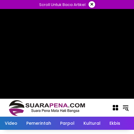
Langsung
×
Scroll Untuk Baca Artikel
ke
konten
Video
Pemerintah
Parpol
Kultural
Ekbis
O