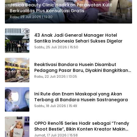
Jesica Beauty Clinic Hadirkan Perawatan Kulit
Berkualitas Plus Konsultasi Gratis
Rabu, 29 Juli 2026 | 12:30
43 Anak Jadi General Manager Hotel
Santika Indonesia Sehari Sukses Digelar
Sabtu, 25 Juli 2026 | 15:50
Reaktivasi Bandara Husein Disambut
Pedagang Pasar Baru, Diyakini Bangkitkan
Kembali Ekonomi Bandung
Rabu, 22 Juli 2026 | 13:05
Ini Rute dan Enam Maskapai yang Akan
Terbang di Bandara Husein Sastranegara
Sabtu, 18 Juli 2026 | 15:49
OPPO Reno16 Series Hadir sebagai “Trendy
Shoot Bestie”, Bikin Konten Kreator Makin
Betah
Jumat, 17 Juli 2026 | 15:58