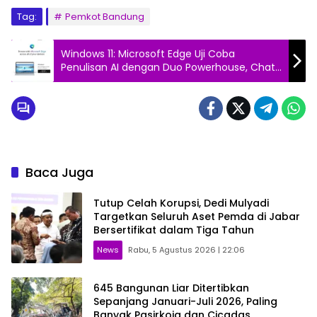
Tag:
Pemkot Bandung
Windows 11: Microsoft Edge Uji Coba
Penulisan AI dengan Duo Powerhouse, Chat
GPT dan Bing AI
Baca Juga
Tutup Celah Korupsi, Dedi Mulyadi
Targetkan Seluruh Aset Pemda di Jabar
Bersertifikat dalam Tiga Tahun
News
Rabu, 5 Agustus 2026 | 22:06
645 Bangunan Liar Ditertibkan
Sepanjang Januari-Juli 2026, Paling
Banyak Pasirkoja dan Cicadas