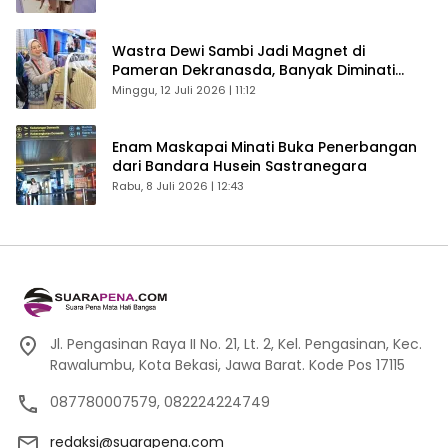
Wastra Dewi Sambi Jadi Magnet di
Pameran Dekranasda, Banyak Diminati
Pengunjung
Minggu, 12 Juli 2026 | 11:12
Enam Maskapai Minati Buka Penerbangan
dari Bandara Husein Sastranegara
Rabu, 8 Juli 2026 | 12:43
Jl. Pengasinan Raya II No. 21, Lt. 2, Kel. Pengasinan, Kec.
Rawalumbu, Kota Bekasi, Jawa Barat. Kode Pos 17115
087780007579, 082224224749
redaksi@suarapena.com