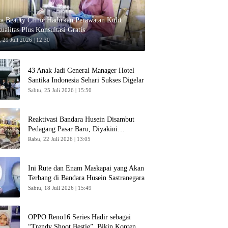
ca Beauty Clinic Hadirkan Perawatan Kulit
ualitas Plus Konsultasi Gratis
 29 Juli 2026 | 12:30
43 Anak Jadi General Manager Hotel
Santika Indonesia Sehari Sukses Digelar
Sabtu, 25 Juli 2026 | 15:50
Reaktivasi Bandara Husein Disambut
Pedagang Pasar Baru, Diyakini
Bangkitkan Kembali Ekonomi Bandung
Rabu, 22 Juli 2026 | 13:05
Ini Rute dan Enam Maskapai yang Akan
Terbang di Bandara Husein Sastranegara
Sabtu, 18 Juli 2026 | 15:49
OPPO Reno16 Series Hadir sebagai
“Trendy Shoot Bestie”, Bikin Konten