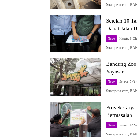
Suarapena.com, BAN
Setelah 10 T
Dapat Jalan B
News
Kamis, 9 Ok
Suarapena.com, BA
Bandung Zoo 
Yayasan
News
Selasa, 7 Ok
Suarapena.com, BA
Proyek Griya
Bermasalah
News
Jumat, 12 S
Suarapena.com, BA