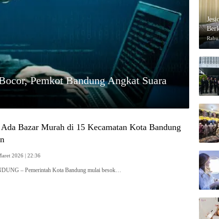
Jesi
Berk
Rabu,
 Bocor, Pemkot Bandung Angkat Suara
 Ada Bazar Murah di 15 Kecamatan Kota Bandung
an
aret 2026 | 22:36
NDUNG – Pemerintah Kota Bandung mulai besok…