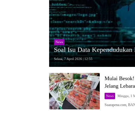
News
Soal Isu Data Kependudukan
Selasa, 7 April 2026 | 12:55
Mulai Besok!
Jelang Lebar
News
Minggu, 1 M
Suarapena.com, BA