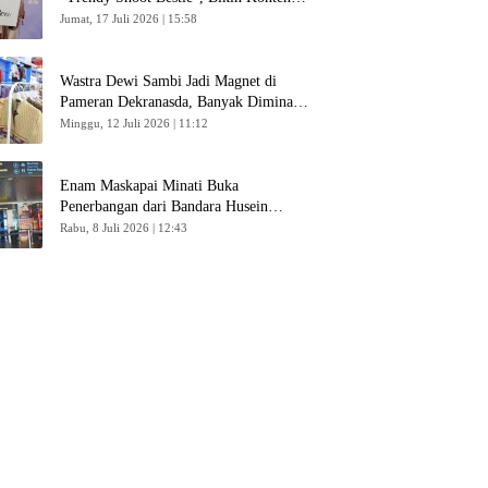
Kreator Makin Betah
Jumat, 17 Juli 2026 | 15:58
Wastra Dewi Sambi Jadi Magnet di
Pameran Dekranasda, Banyak Diminati
Pengunjung
Minggu, 12 Juli 2026 | 11:12
Enam Maskapai Minati Buka
Penerbangan dari Bandara Husein
Sastranegara
Rabu, 8 Juli 2026 | 12:43