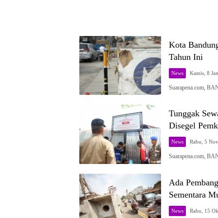
Kota Bandung 
Tahun Ini
News
Kamis, 8 Jan
Suarapena.com, BA
Tunggak Sewa
Disegel Pemk
News
Rabu, 5 Nov
Suarapena.com, BA
Ada Pembangu
Sementara Mul
News
Rabu, 15 Ok