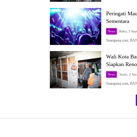
Peringati Ma
Sementara
News
Rabu, 3 Sep
Suarapena.com, BA
Wali Kota Ba
Siapkan Reno
News
Senin, 2 Jun
Suarapena.com, BA