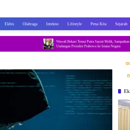
Ekbis
Olahraga
Intekno
Lifestyle
Pena Kita
Sejarah
Wawali Bekasi Temui Putra Sayuti Melik, Sampaikan
Undangan Presiden Prabowo ke Istana Negara
Ek