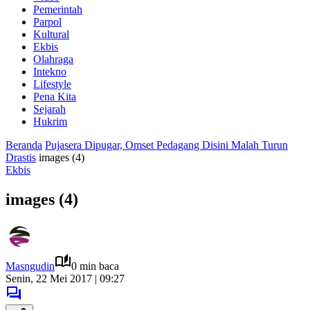
Pemerintah
Parpol
Kultural
Ekbis
Olahraga
Intekno
Lifestyle
Pena Kita
Sejarah
Hukrim
Beranda
Pujasera Dipugar, Omset Pedagang Disini Malah Turun
Drastis
images (4)
Ekbis
images (4)
Masngudin
0 min baca
Senin, 22 Mei 2017 | 09:27