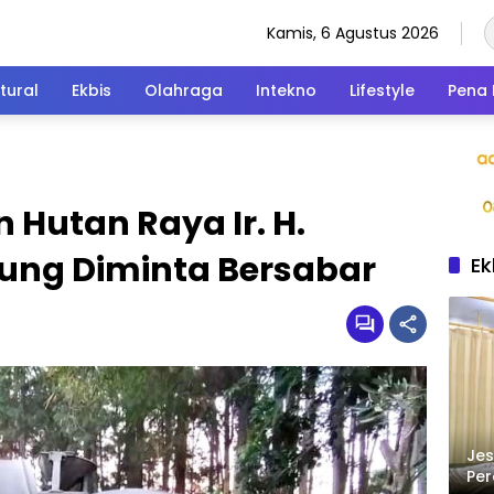
Kamis, 6 Agustus 2026
tural
Ekbis
Olahraga
Intekno
Lifestyle
Pena 
 Hutan Raya Ir. H.
ung Diminta Bersabar
Ek
Jes
Per