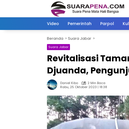
Langsung
ke
konten
Video
Pemerintah
Parpol
Kul
Beranda
Suara Jabar
Suara Jabar
Revitalisasi Taman
Djuanda, Pengunj
Daniel Kibo
2 Min Baca
Rabu, 25 Oktober 2023 | 18:38