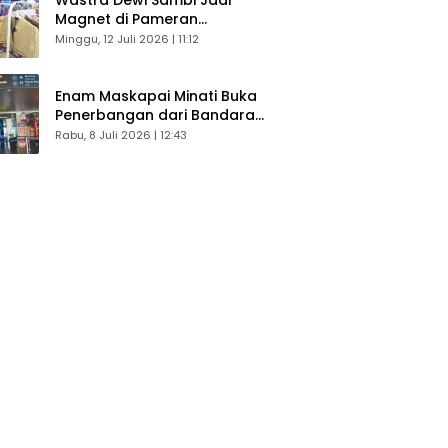
Magnet di Pameran
Dekranasda, Banyak Diminati
Minggu, 12 Juli 2026 | 11:12
Pengunjung
Enam Maskapai Minati Buka
Penerbangan dari Bandara
Husein Sastranegara
Rabu, 8 Juli 2026 | 12:43