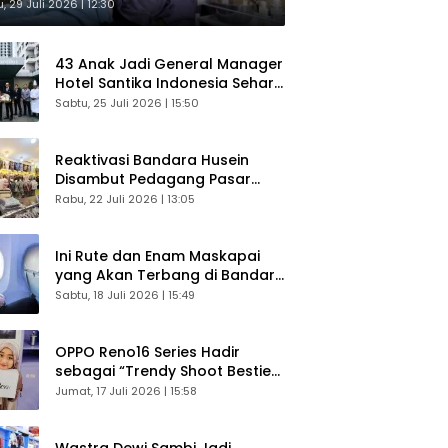
sultasi Gratis
, 29 Juli 2026 | 12:30
43 Anak Jadi General Manager
Hotel Santika Indonesia Sehari
Sukses Digelar
Sabtu, 25 Juli 2026 | 15:50
Reaktivasi Bandara Husein
Disambut Pedagang Pasar
Baru, Diyakini Bangkitkan
Rabu, 22 Juli 2026 | 13:05
Kembali Ekonomi Bandung
Ini Rute dan Enam Maskapai
yang Akan Terbang di Bandara
Husein Sastranegara
Sabtu, 18 Juli 2026 | 15:49
OPPO Reno16 Series Hadir
sebagai “Trendy Shoot Bestie”,
Bikin Konten Kreator Makin
Jumat, 17 Juli 2026 | 15:58
Betah
Wastra Dewi Sambi Jadi