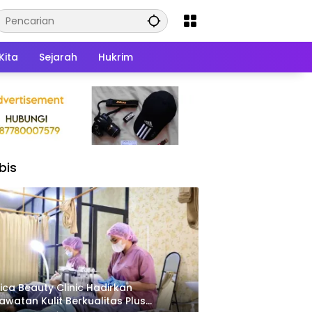
Kita
Sejarah
Hukrim
bis
ica Beauty Clinic Hadirkan
awatan Kulit Berkualitas Plus