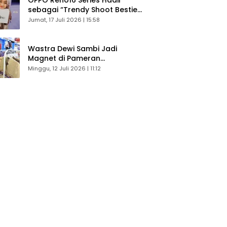
sebagai “Trendy Shoot Bestie”,
Bikin Konten Kreator Makin
Jumat, 17 Juli 2026 | 15:58
Betah
Wastra Dewi Sambi Jadi
Magnet di Pameran
Dekranasda, Banyak Diminati
Minggu, 12 Juli 2026 | 11:12
Pengunjung