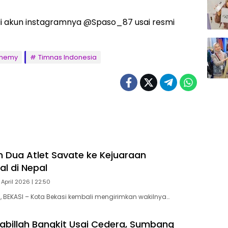
c di akun instagramnya @Spaso_87 usai resmi
enemy
Timnas Indonesia
im Dua Atlet Savate ke Kejuaraan
al di Nepal
 April 2026 | 22:50
BEKASI – Kota Bekasi kembali mengirimkan wakilnya…
lsabillah Bangkit Usai Cedera, Sumbang