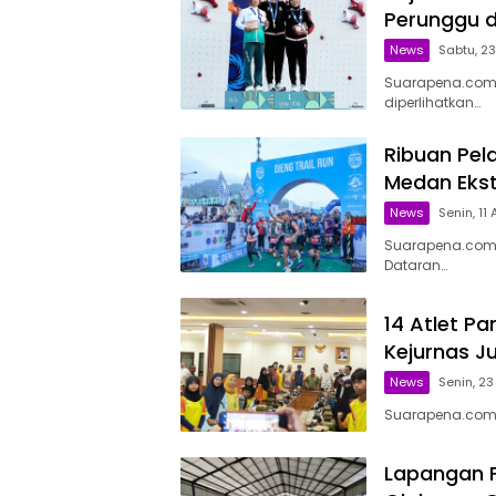
Perunggu 
News
Sabtu, 23
Suarapena.com
diperlihatkan…
Ribuan Pela
Medan Ekst
News
Senin, 11
Suarapena.com,
Dataran…
14 Atlet Pa
Kejurnas J
News
Senin, 23
Suarapena.com,
Lapangan F