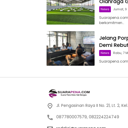
Olahraga 
News
Jumat, 9 
Suarapena.com,
berkomitmen…
Jelang Por
Demi Rebut
News
Rabu, 7 M
Suarapena.com,
Jl. Pengasinan Raya II No. 21, Lt. 2,
087780007579, 082224224749