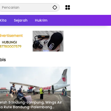
Kita
Sejarah
Hukrim
bis
elah Bandung-Lampung, Wings Air
ka Rute Bandung-Palembang