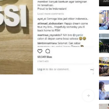
Di
Juma