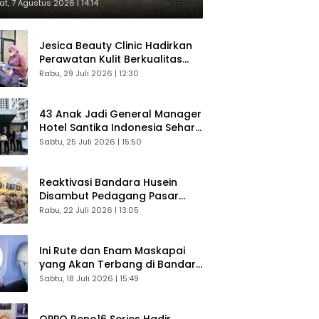
respons Langsung Penumpang
t, 7 Agustus 2026 | 14:14
Jesica Beauty Clinic Hadirkan
Perawatan Kulit Berkualitas
Plus Konsultasi Gratis
Rabu, 29 Juli 2026 | 12:30
43 Anak Jadi General Manager
Hotel Santika Indonesia Sehari
Sukses Digelar
Sabtu, 25 Juli 2026 | 15:50
Reaktivasi Bandara Husein
Disambut Pedagang Pasar
Baru, Diyakini Bangkitkan
Rabu, 22 Juli 2026 | 13:05
Kembali Ekonomi Bandung
Ini Rute dan Enam Maskapai
yang Akan Terbang di Bandara
Husein Sastranegara
Sabtu, 18 Juli 2026 | 15:49
OPPO Reno16 Series Hadir