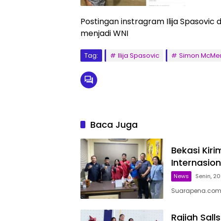
Postingan instragram Ilija Spasovi
menjadi WNI
Tag:
Ilija Spasovic
Simon McM
Baca Juga
Bekasi Kir
Internasion
News
Senin, 20
Suarapena.com, 
Rajiah Sal