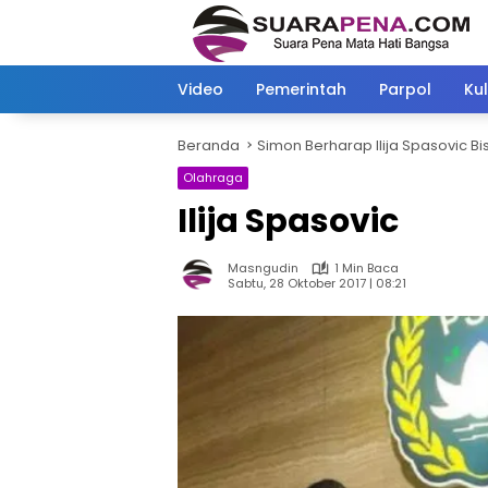
Langsung
ke
konten
Video
Pemerintah
Parpol
Kul
Beranda
Simon Berharap Ilija Spasovic Bi
Olahraga
Ilija Spasovic
Masngudin
1 Min Baca
Sabtu, 28 Oktober 2017 | 08:21