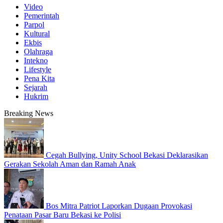
Video
Pemerintah
Parpol
Kultural
Ekbis
Olahraga
Intekno
Lifestyle
Pena Kita
Sejarah
Hukrim
Breaking News
Cegah Bullying, Unity School Bekasi Deklarasikan
Gerakan Sekolah Aman dan Ramah Anak
Bos Mitra Patriot Laporkan Dugaan Provokasi
Penataan Pasar Baru Bekasi ke Polisi