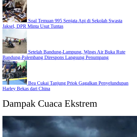
Soal Temuan 995 Senjata Api di Sekolah Swasta
Jaksel, DPR Minta Usut Tuntas
Setelah Bandung-Lampung, Wings Air Buka Rute
Bandung-Palembang Direspons Langsung Penumpang
Bea Cukai Tanjung Priok Gagalkan Penyelundupan
Harley Bekas dari China
Dampak Cuaca Ekstrem